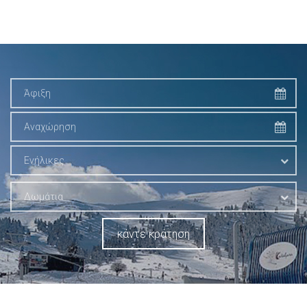
Ενήλικες
Δωμάτια
κάντε κράτηση